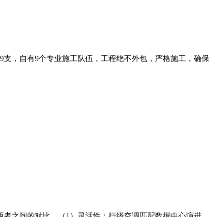
师9支，自有9个专业施工队伍，工程绝不外包，严格施工，确保
两者之间的对比。（1）灵活性：行级空调匹配数据中心演进，