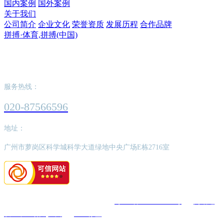
国内案例
国外案例
关于我们
公司简介
企业文化
荣誉资质
发展历程
合作品牌
拼搏·体育,拼搏(中国)
拼搏·体育,拼搏(中国)
服务热线：
020-87566596
地址：
广州市萝岗区科学城科学大道绿地中央广场E栋2716室
版权所有：拼搏·体育,拼搏(中国)
粤ICP备2022062526号
网站建
设：中企动力
广州
SEO标签